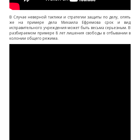
В Случае неверной тактики и стратегии защиты по делу, опять
же на примере дела Михаила Ефремова срок и вид
исправительного учреждения может быть весьма серьезным. В
разбираемом примере 8 лет лишения свободы в отбывании в
колонии общего режима.