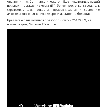
опьянения либо наркотического. Еще квалифицирующий
признак — оставление места ДТП, более просто, когда водитель
скрывается. Факт сокрытия приравнивается к состоянию
алкогольного опьянения, где сроки достаточно большие.
Предлагаю ознакомиться с разбором статьи 264 УК РФ, на
примере дела, Михаила Ефремова: