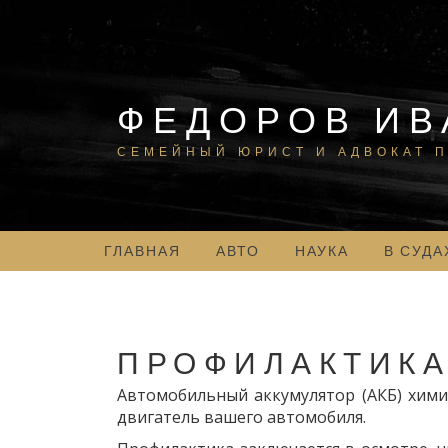
Skip
to
content
ФЕДОРОВ ИВ
СЕМЕЙНЫЙ ЮРИСТ И АДВОКАТ П
ГЛАВНАЯ
АВТО
НАУКА
В СУДА
ПРОФИЛАКТИКА
Автомобильный аккумулятор (АКБ) химич
двигатель вашего автомобиля.