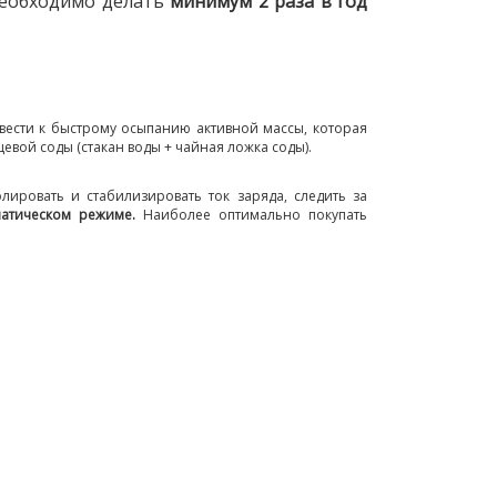
 необходимо делать
минимум 2 раза в год
ивести к быстрому осыпанию активной массы, которая
евой соды (стакан воды + чайная ложка соды).
ировать и стабилизировать ток заряда, следить за
оматическом режиме.
Наиболее оптимально покупать