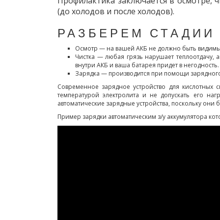
Профилактика заключается в осмотре, 
(до холодов и после холодов).
РАЗБЕРЕМ СТАДИИ
Осмотр — на вашей АКБ не должно быть видимых
Чистка — любая грязь нарушает теплоотдачу, 
внутри АКБ и ваша батарея придет в негодность
Зарядка — производится при помощи зарядного
Современное зарядное устройство для кислотных с
температурой электролита и не допускать его на
автоматические зарядные устройства, поскольку они б
Пример зарядки автоматическим з/у аккумулятора кото