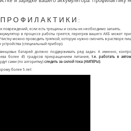
чистке и зарядке вашего аккумулятора. Профилактику
 ПРОФИЛАКТИКИ:
 повреждений, если есть трещины и сколы их необходимо запаять.
аккумулятор в процессе работы греется, перегрев вашего АКБ может пр
. Чистку можно проводить тряпкой, которую нужно смочить в растворе пищ
 устройства (специальный прибор).
винцовых батарей должно поддерживать ряд задач. А именно, контрол
грева более 45 градусов прекращением питания,
т.е. работать в авт
удут сами (по алгоритму)
следить за силой тока (АМПЕРЫ)
.
рому более 5 лет: