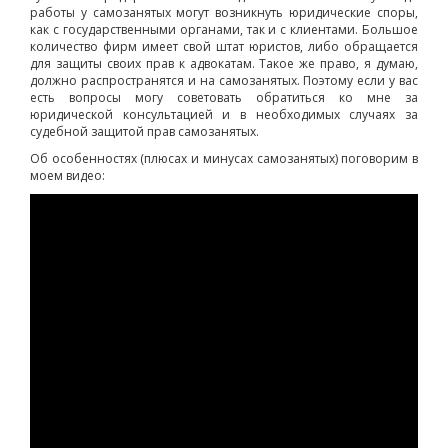
работы у самозанятых могут возникнуть юридические споры,
как с государственными органами, так и с клиентами. Большое
количество фирм имеет свой штат юристов, либо обращается
для защиты своих прав к адвокатам. Такое же право, я думаю,
должно распространятся и на самозанятых. Поэтому если у вас
есть вопросы могу советовать обратиться ко мне за
юридической консультацией и в необходимых случаях за
судебной защитой прав самозанятых.
Об особенностях (плюсах и минусах самозанятых) поговорим в
моем видео: