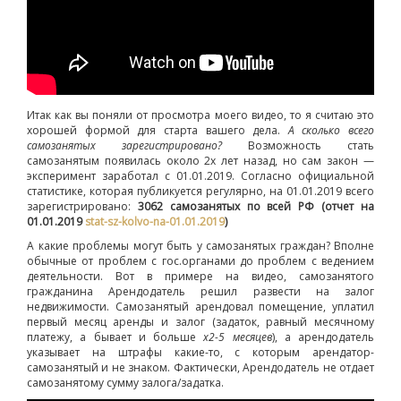
Итак как вы поняли от просмотра моего видео, то я считаю это
хорошей формой для старта вашего дела.
А сколько всего
самозанятых зарегистрировано?
Возможность стать
самозанятым появилась около 2х лет назад, но сам закон —
эксперимент заработал с 01.01.2019. Согласно официальной
статистике, которая публикуется регулярно, на 01.01.2019 всего
зарегистрировано:
3062 самозанятых по всей РФ (отчет на
01.01.2019
stat-sz-kolvo-na-01.01.2019
)
А какие проблемы могут быть у самозанятых граждан? Вполне
обычные от проблем с гос.органами до проблем с ведением
деятельности. Вот в примере на видео, самозанятого
гражданина Арендодатель решил развести на залог
недвижимости. Самозанятый арендовал помещение, уплатил
первый месяц аренды и залог (задаток, равный месячному
платежу, а бывает и больше
х2-5 месяцев
), а арендодатель
указывает на штрафы какие-то, с которым арендатор-
самозанятый и не знаком. Фактически, Арендодатель не отдает
самозанятому сумму залога/задатка.